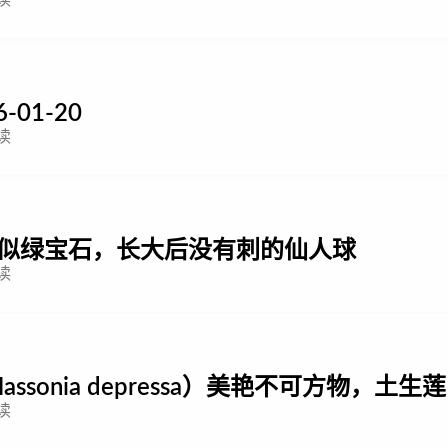
读
-01-20
读
形似绿宝石，长大后没有刺的仙人球
读
sonia depressa）美艳不可方物，土生莲
读