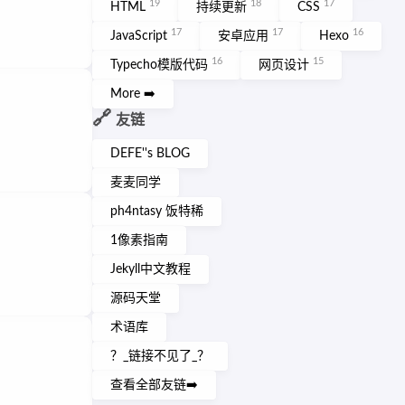
19
18
17
HTML
持续更新
CSS
17
17
16
JavaScript
安卓应用
Hexo
16
15
Typecho模版代码
网页设计
More ➡️
🔗
友链
DEFE''s BLOG
麦麦同学
ph4ntasy 饭特稀
1像素指南
Jekyll中文教程
源码天堂
术语库
？_链接不见了_？
查看全部友链➡️