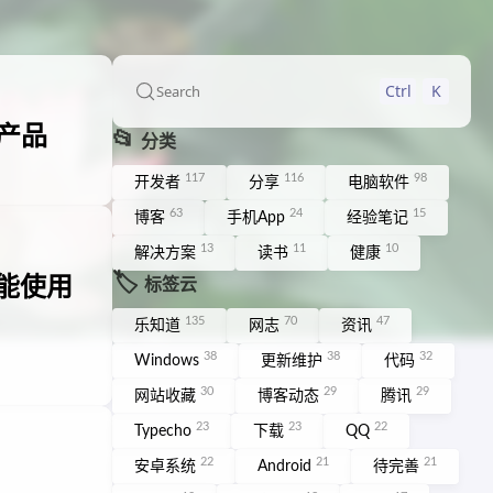
Ctrl
K
Search
产品
📂
分类
117
116
98
开发者
分享
电脑软件
63
24
15
博客
手机App
经验笔记
13
11
10
解决方案
读书
健康
🏷️
不能使用
标签云
135
70
47
乐知道
网志
资讯
38
38
32
Windows
更新维护
代码
30
29
29
网站收藏
博客动态
腾讯
23
23
22
Typecho
下载
QQ
22
21
21
安卓系统
Android
待完善