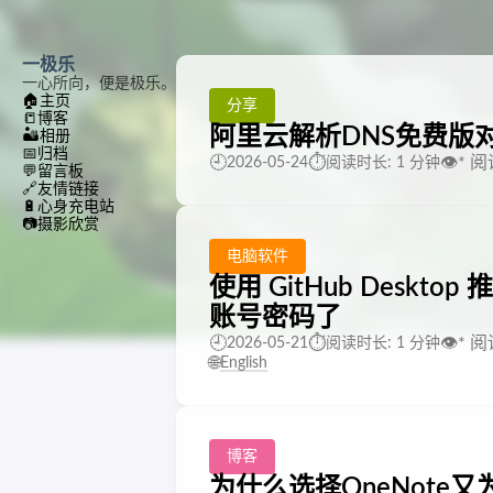
一极乐
一心所向，便是极乐。
🏠
主页
分享
📒
博客
阿里云解析DNS免费版
🏜️
相册
📅
归档
🕘
⏱️
👁️
*
阅
2026-05-24
阅读时长: 1 分钟
💬
留言板
🔗
友情链接
🔋
心身充电站
📷
摄影欣赏
电脑软件
使用 GitHub Deskt
账号密码了
🕘
⏱️
👁️
*
阅
2026-05-21
阅读时长: 1 分钟
🌐
English
博客
为什么选择OneNote又为