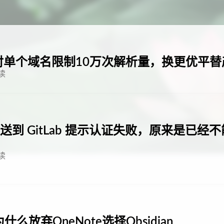
对单个域名限制10万次解析量，换更优平替
读
op 推送到 GitLab 提示认证失败，原来是已经
读
什么放弃OneNote选择Obsidian