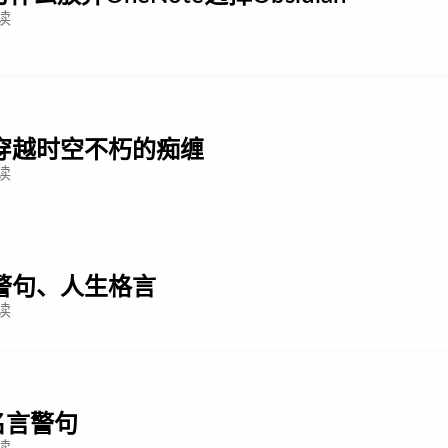
读
穿越时空不朽的痴缠
读
警句、人生格言
读
名言警句