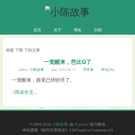
首页
关于
博友
归档
标签 下雨 下的文章
一觉醒来，芭比Q了
author:
小陈故事
date:
2022-08-31
寻常家
评论[36]
一觉醒来，群里已经吵开了。
»阅读全文...
© 2004-2026
小陈故事
. 由
Typecho
强力驱动.
本站遵循《
创作共享协议
》4.0/
Creative Commons 4.0