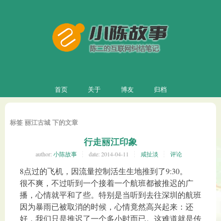
首页
关于
博友
归档
标签 丽江古城 下的文章
行走丽江印象
author:
小陈故事
date:
2014-04-11
咸扯淡
评论
8点过的飞机，因流量控制活生生地推到了9:30。
很不爽，不过听到一个接着一个航班都被推迟的广
播，心情就平和了些。特别是当听到去往深圳的航班
因为暴雨已被取消的时候，心情竟然高兴起来：还
好，我们只是推迟了一个多小时而已。这难道就是传