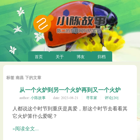
首页
关于
博友
归档
标签 南昌 下的文章
从一个火炉到另一个火炉再到又一个火炉
author:
小陈故事
date:
2023-08-21
寻常家
评论[20]
人都说这个时节到重庆是真爱，那这个时节去看看其
它火炉算什么爱呢？
»阅读全文...