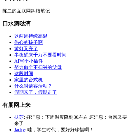
陈二的互联网纠结笔记
口水滴哒滴
这两周持续高温
伤心的孩子啊
黄灯又亮了
半夜醒来千万不要看时间
AI写个小插件
努力做个不扫兴的父母
这段时间
家里的台式机
什么叫请客活动？
假期来了，假期走了
有朋网上来
扶苏
: 好消息：下周温度降到30左右 坏消息：台风又要
来了
Jacky
: 哇，学生时代，要好好珍惜啊！