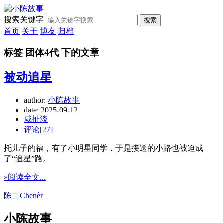
搜索关键字
搜索
首页
关于
博友
归档
标签 团体4代 下的文章
被动追星
author:
小陈故事
date:
2025-09-12
咸扯淡
评论[27]
托儿子的福，有了小明星同学，于是接送的小路也被迫成
了“追星”路。
»阅读全文...
陈二Chenèr
小陈故事