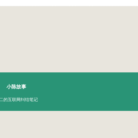
陈二Chenèr
小陈故事
二的互联网纠结笔记