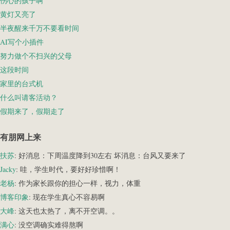
伤心的孩子啊
黄灯又亮了
半夜醒来千万不要看时间
AI写个小插件
努力做个不扫兴的父母
这段时间
家里的台式机
什么叫请客活动？
假期来了，假期走了
有朋网上来
扶苏
: 好消息：下周温度降到30左右 坏消息：台风又要来了
Jacky
: 哇，学生时代，要好好珍惜啊！
老杨
: 作为家长跟你的担心一样，视力，体重
博客印象
: 现在学生真心不容易啊
大峰
: 这天也太热了，离不开空调。。
满心
: 没空调确实难得熬啊