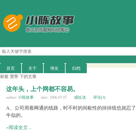
搜
索
关
键
首页
关于
博友
归档
字
标签 宽带 下的文章
这年头，上个网都不容易。
author:
小陈故事
date:
2006-07-07
咸扯淡
评论[3]
A、公司用着网通的线路，时不时的间歇性的掉掉线也就忍
牛似的。
»阅读全文...