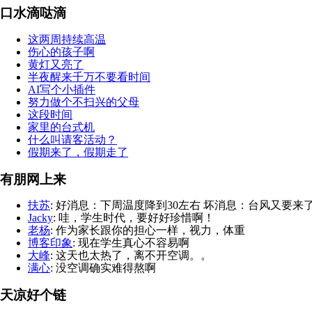
口水滴哒滴
这两周持续高温
伤心的孩子啊
黄灯又亮了
半夜醒来千万不要看时间
AI写个小插件
努力做个不扫兴的父母
这段时间
家里的台式机
什么叫请客活动？
假期来了，假期走了
有朋网上来
扶苏
: 好消息：下周温度降到30左右 坏消息：台风又要来
Jacky
: 哇，学生时代，要好好珍惜啊！
老杨
: 作为家长跟你的担心一样，视力，体重
博客印象
: 现在学生真心不容易啊
大峰
: 这天也太热了，离不开空调。。
满心
: 没空调确实难得熬啊
天凉好个链