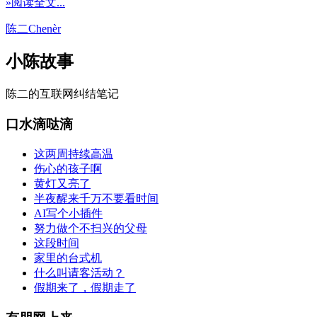
»阅读全文...
陈二Chenèr
小陈故事
陈二的互联网纠结笔记
口水滴哒滴
这两周持续高温
伤心的孩子啊
黄灯又亮了
半夜醒来千万不要看时间
AI写个小插件
努力做个不扫兴的父母
这段时间
家里的台式机
什么叫请客活动？
假期来了，假期走了