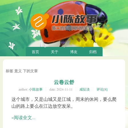
首页
关于
博友
归档
标签 意义 下的文章
云卷云舒
author:
小陈故事
date:
2024-11-11
咸扯淡
评论[8]
这个城市，又是山城又是江城，周末的休闲，要么爬
山的路上要么在江边放空发呆。
»阅读全文...