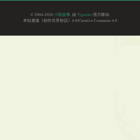
© 2004-2026
小陈故事
. 由
Typecho
强力驱动.
本站遵循《
创作共享协议
》4.0/
Creative Commons 4.0