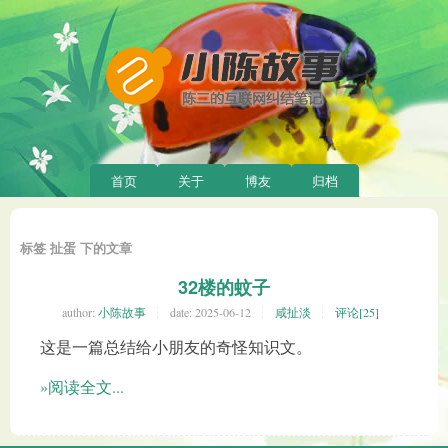
首页
关于
博友
归档
标签 扯蛋 下的文章
32楼的蚊子
author:
小陈故事
date:
2025-06-12
咸扯淡
评论[25]
这是一篇总结给小朋友的奇怪知识文。
»阅读全文...