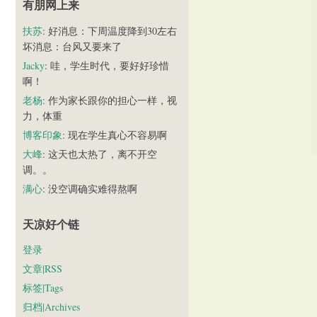
有朋网上来
扶苏
: 好消息：下周温度降到30左右
坏消息：台风又要来了
Jacky
: 哇，学生时代，要好好珍惜
啊！
老杨
: 作为家长跟你的担心一样，视
力，体重
博客印象
: 现在学生真心不容易啊
大峰
: 这天也太热了，离不开空
调。。
满心
: 没空调确实难得熬啊
天凉好个链
登录
文章|RSS
标签|Tags
归档|Archives