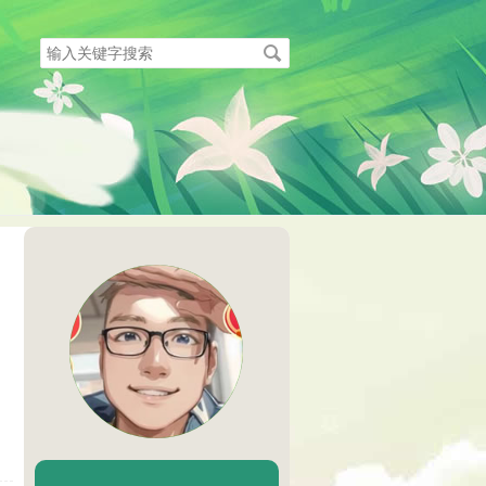
搜
索
关
键
字
陈二Chenèr