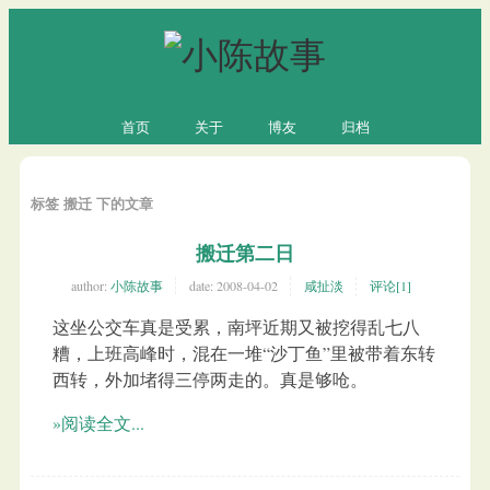
首页
关于
博友
归档
标签 搬迁 下的文章
搬迁第二日
author:
小陈故事
date:
2008-04-02
咸扯淡
评论[1]
这坐公交车真是受累，南坪近期又被挖得乱七八
糟，上班高峰时，混在一堆“沙丁鱼”里被带着东转
西转，外加堵得三停两走的。真是够呛。
»阅读全文...