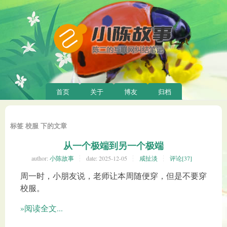
首页
关于
博友
归档
标签 校服 下的文章
从一个极端到另一个极端
author:
小陈故事
date:
2025-12-05
咸扯淡
评论[37]
周一时，小朋友说，老师让本周随便穿，但是不要穿
校服。
»阅读全文...