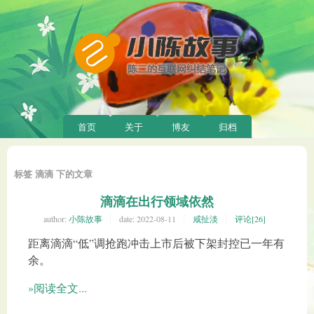
首页
关于
博友
归档
标签 滴滴 下的文章
滴滴在出行领域依然
author:
小陈故事
date:
2022-08-11
咸扯淡
评论[26]
距离滴滴“低”调抢跑冲击上市后被下架封控已一年有
余。
»阅读全文...