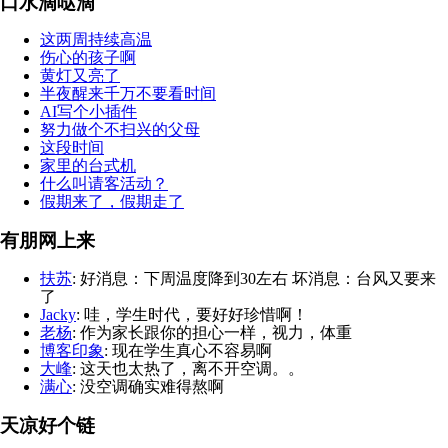
口水滴哒滴
这两周持续高温
伤心的孩子啊
黄灯又亮了
半夜醒来千万不要看时间
AI写个小插件
努力做个不扫兴的父母
这段时间
家里的台式机
什么叫请客活动？
假期来了，假期走了
有朋网上来
扶苏
: 好消息：下周温度降到30左右 坏消息：台风又要来
了
Jacky
: 哇，学生时代，要好好珍惜啊！
老杨
: 作为家长跟你的担心一样，视力，体重
博客印象
: 现在学生真心不容易啊
大峰
: 这天也太热了，离不开空调。。
满心
: 没空调确实难得熬啊
天凉好个链