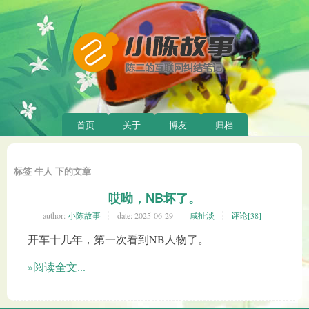
首页
关于
博友
归档
标签 牛人 下的文章
哎呦，NB坏了。
author:
小陈故事
date:
2025-06-29
咸扯淡
评论[38]
开车十几年，第一次看到NB人物了。
»阅读全文...