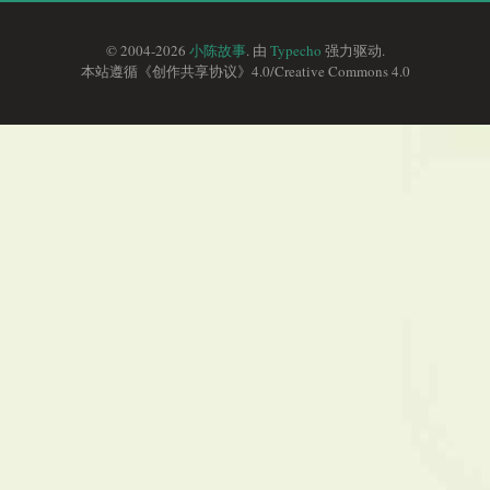
© 2004-2026
小陈故事
. 由
Typecho
强力驱动.
本站遵循《
创作共享协议
》4.0/
Creative Commons 4.0