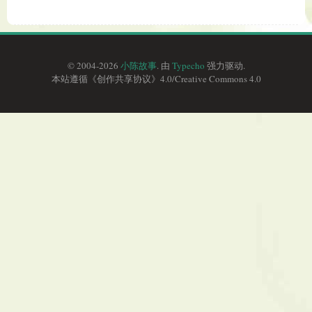
© 2004-2026
小陈故事
. 由
Typecho
强力驱动.
本站遵循《
创作共享协议
》4.0/
Creative Commons 4.0