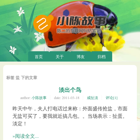
首页
关于
博友
归档
标签 盐 下的文章
淡出个鸟
author:
小陈故事
date:
2011-03-18
咸扯淡
评论[1]
昨天中午，夫人打电话过来称：外面盛传抢盐，市面
无盐可买了，要我就近搞几包。。当场表示：扯蛋。
淡定！
»阅读全文...