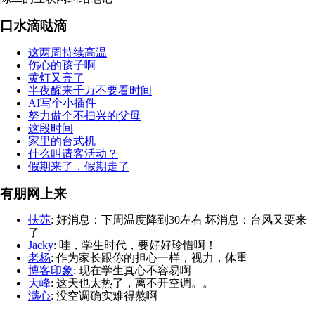
口水滴哒滴
这两周持续高温
伤心的孩子啊
黄灯又亮了
半夜醒来千万不要看时间
AI写个小插件
努力做个不扫兴的父母
这段时间
家里的台式机
什么叫请客活动？
假期来了，假期走了
有朋网上来
扶苏
: 好消息：下周温度降到30左右 坏消息：台风又要来
了
Jacky
: 哇，学生时代，要好好珍惜啊！
老杨
: 作为家长跟你的担心一样，视力，体重
博客印象
: 现在学生真心不容易啊
大峰
: 这天也太热了，离不开空调。。
满心
: 没空调确实难得熬啊