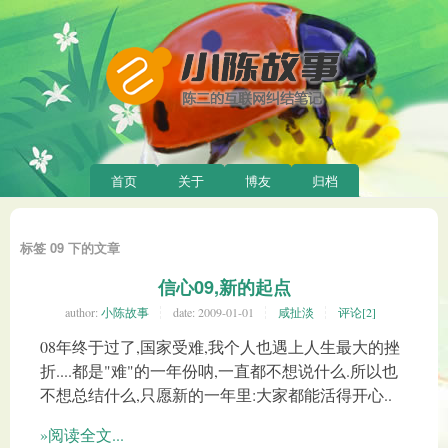
首页
关于
博友
归档
标签 09 下的文章
信心09,新的起点
author:
小陈故事
date:
2009-01-01
咸扯淡
评论[2]
08年终于过了,国家受难,我个人也遇上人生最大的挫
折....都是"难"的一年份呐,一直都不想说什么.所以也
不想总结什么,只愿新的一年里:大家都能活得开心..
»阅读全文...