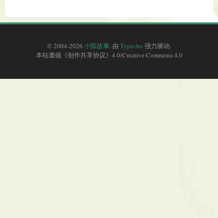
© 2004-2026
小陈故事
. 由
Typecho
强力驱动.
本站遵循《
创作共享协议
》4.0/
Creative Commons 4.0