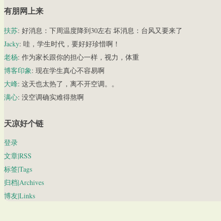
有朋网上来
扶苏
: 好消息：下周温度降到30左右 坏消息：台风又要来了
Jacky
: 哇，学生时代，要好好珍惜啊！
老杨
: 作为家长跟你的担心一样，视力，体重
博客印象
: 现在学生真心不容易啊
大峰
: 这天也太热了，离不开空调。。
满心
: 没空调确实难得熬啊
天凉好个链
登录
文章|RSS
标签|Tags
归档|Archives
博友|Links