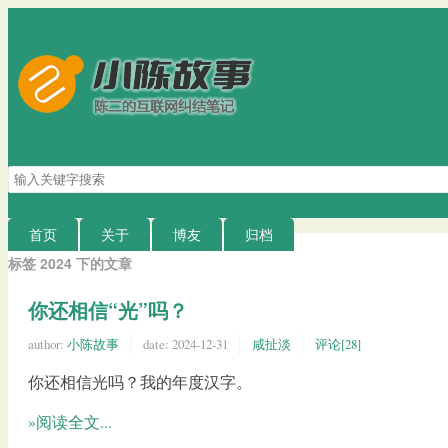
搜
索
关
键
首页
关于
博友
归档
字
标签 2024 下的文章
你还相信“光”吗？
author:
小陈故事
date:
2024-12-31
咸扯淡
评论[28]
你还相信光吗？我的年度汉字。
»阅读全文...