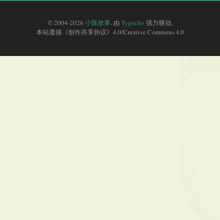
© 2004-2026
小陈故事
. 由
Typecho
强力驱动.
本站遵循《
创作共享协议
》4.0/
Creative Commons 4.0