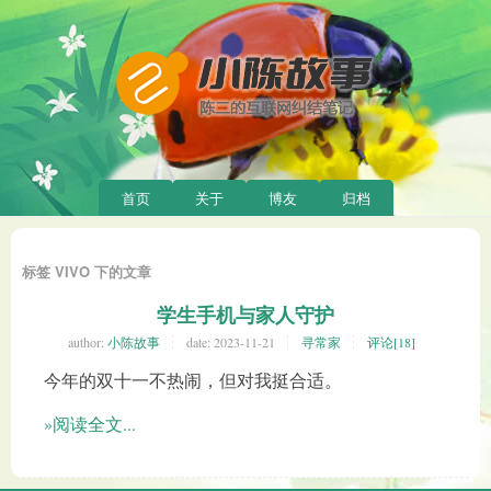
首页
关于
博友
归档
标签 VIVO 下的文章
学生手机与家人守护
author:
小陈故事
date:
2023-11-21
寻常家
评论[18]
今年的双十一不热闹，但对我挺合适。
»阅读全文...