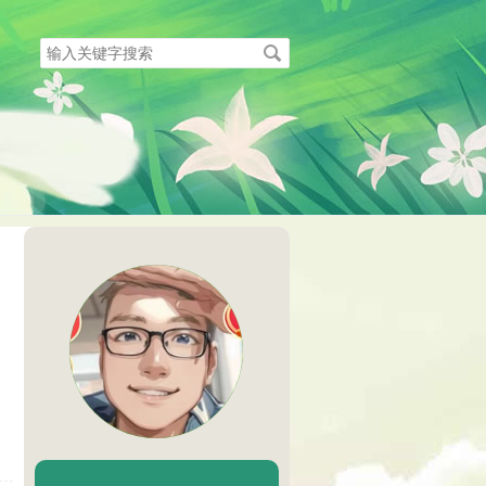
搜
索
关
键
字
陈二Chenèr