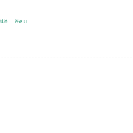
扯淡
评论[1]