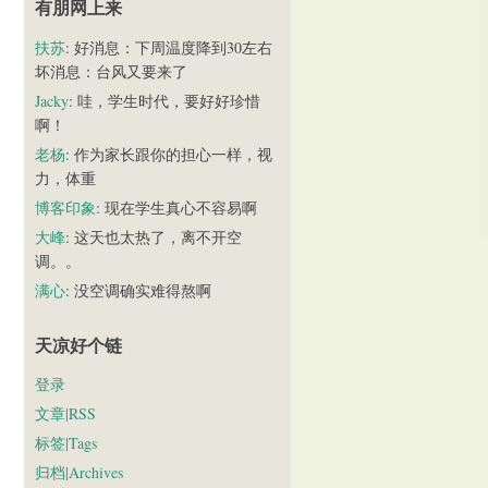
有朋网上来
扶苏
: 好消息：下周温度降到30左右
坏消息：台风又要来了
Jacky
: 哇，学生时代，要好好珍惜
啊！
老杨
: 作为家长跟你的担心一样，视
力，体重
博客印象
: 现在学生真心不容易啊
大峰
: 这天也太热了，离不开空
调。。
满心
: 没空调确实难得熬啊
天凉好个链
登录
文章|RSS
标签|Tags
归档|Archives