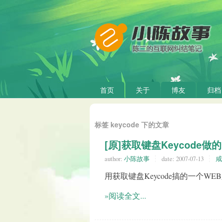
首页
关于
博友
归档
标签 keycode 下的文章
[原]获取键盘Keycode
author:
小陈故事
date:
2007-07-13
咸
用获取键盘Keycode搞的一个W
»阅读全文...