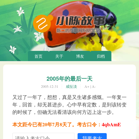
首页
关于
博友
归档
2005年的最后一天
2005-12-31
咸扯淡
A+
|
A-
又过了一年了，想想，真是又生诸多感慨。一年复一
年，回首，却无甚进步。心中早有定数，是到该转变
的时候了，但确无法看清该向何方迈上这一步。
本文距今已有20年7月8天了。考古口令：
4qbAmE
我要考古