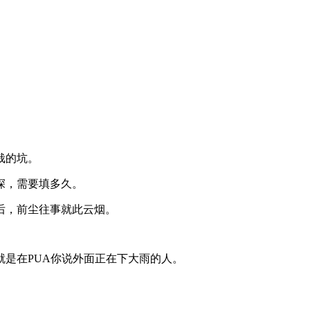
栽的坑。
深，需要填多久。
后，前尘往事就此云烟。
是在PUA你说外面正在下大雨的人。