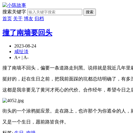
搜索关键字
搜索
首页
关于
博友
归档
撞了南墙要回头
2023-08-24
咸扯淡
A+
|
A-
撞了南墙不回头，偏要一条道路走到黑。说得就是我近几年里
挺好的，赶在生日之前，把我前面踩的坑都总结明确了，有多
这都是我非要见了黄河才死心的代价。合作经年，希望今日之
街头的一个涂鸦挺应景。走在路上，也许那个为你遮伞的人，就
又是一个生日，愿前路皆良伴。
标签:
生日
,
南墙