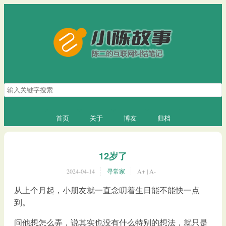
搜
索
关
键
首页
关于
博友
归档
字
12岁了
2024-04-14
寻常家
A+
|
A-
从上个月起，小朋友就一直念叨着生日能不能快一点
到。
问他想怎么弄，说其实也没有什么特别的想法，就只是