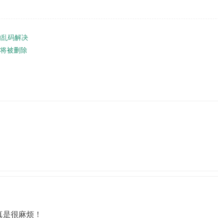
的乱码解决
号将被删除
。
真是很麻烦！