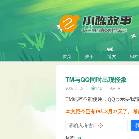
首页
关于
博友
归档
TM与QQ同时出现怪象
2006-11-15
咸扯淡
A+
|
A-
TM纯粹不能使用，QQ显示要我输
本文距今已有19年8月23天了。
标签:
qq