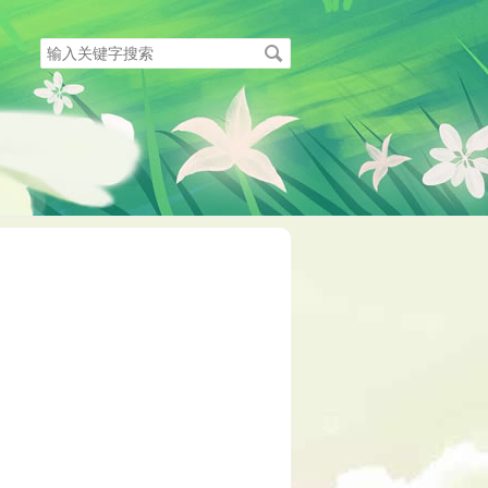
搜
索
关
键
字