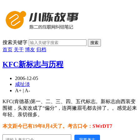
搜索关键字
搜索
首页
关于
博友
归档
KFC新标志与历程
2006-12-05
咸扯淡
A+
|
A-
KFC(肯德基)第一、二、三、四、五代标志。新标志由西装变
围裙，头发改成了“偏分”，连两撇眉毛都去掉了。。感觉起来
年轻、亲切很多。
本文距今已有19年8月4天了。考古口令：
SWrDT7
我要考古