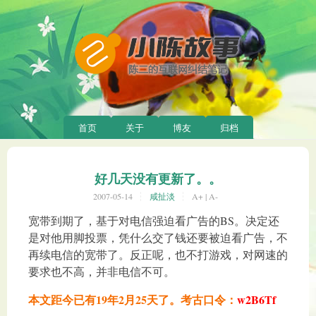
首页
关于
博友
归档
好几天没有更新了。。
2007-05-14
咸扯淡
A+
|
A-
宽带到期了，基于对电信强迫看广告的BS。决定还
是对他用脚投票，凭什么交了钱还要被迫看广告，不
再续电信的宽带了。反正呢，也不打游戏，对网速的
要求也不高，并非电信不可。
本文距今已有19年2月25天了。考古口令：
w2B6Tf