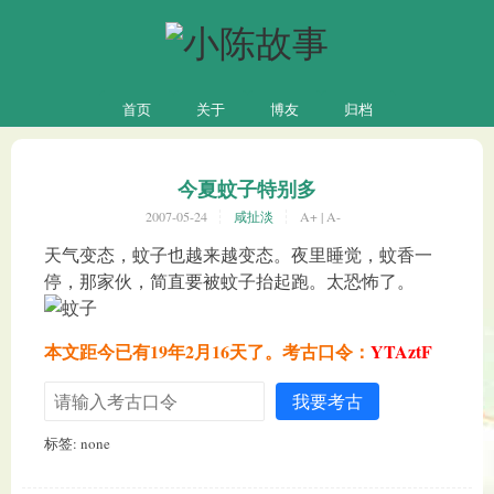
首页
关于
博友
归档
今夏蚊子特别多
2007-05-24
咸扯淡
A+
|
A-
天气变态，蚊子也越来越变态。夜里睡觉，蚊香一
停，那家伙，简直要被蚊子抬起跑。太恐怖了。
本文距今已有19年2月16天了。考古口令：
YTAztF
我要考古
标签: none