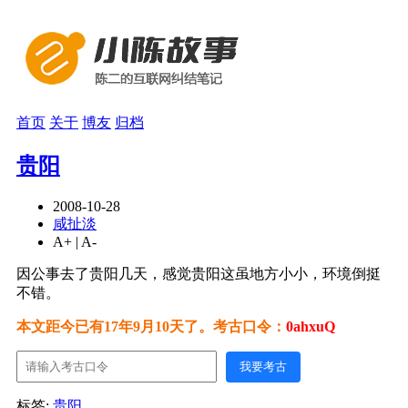
首页
关于
博友
归档
贵阳
2008-10-28
咸扯淡
A+
|
A-
因公事去了贵阳几天，感觉贵阳这虽地方小小，环境倒挺
不错。
本文距今已有17年9月10天了。考古口令：
0ahxuQ
我要考古
标签:
贵阳