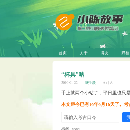
首页
关于
博友
归档
“杯具”呐
2010-01-22
咸扯淡
A+
|
A-
手上就两个小站了，平日里也只
本文距今已有16年6月16天了。
标签: none