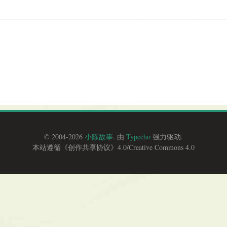
© 2004-2026
小陈故事
. 由
Typecho
强力驱动.
本站遵循《
创作共享协议
》4.0/
Creative Commons 4.0