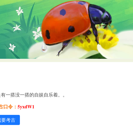
是有一搭没一搭的自娱自乐着。。
考古口令：
5yxdW1
我要考古