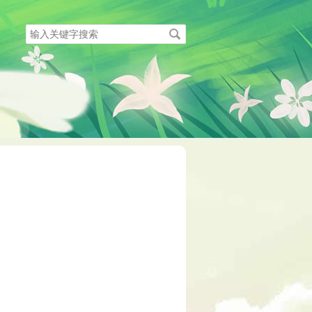
搜
索
关
键
字