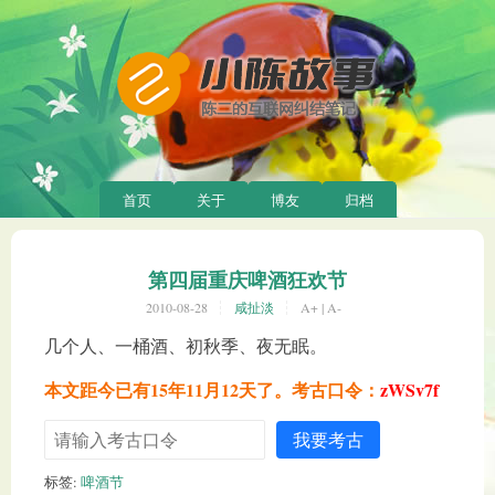
首页
关于
博友
归档
第四届重庆啤酒狂欢节
2010-08-28
咸扯淡
A+
|
A-
几个人、一桶酒、初秋季、夜无眠。
本文距今已有15年11月12天了。考古口令：
zWSv7f
我要考古
标签:
啤酒节