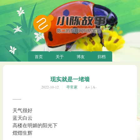
首页
关于
博友
归档
现实就是一堵墙
2022-10-12
寻常家
A+
|
A-
.......
天气很好
蓝天白云
高楼在明媚的阳光下
熠熠生辉