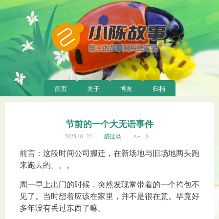
首页
关于
博友
归档
节前的一个大无语事件
2025-01-22
咸扯淡
A+
|
A-
前言：这段时间公司搬迁，在新场地与旧场地两头跑
来跑去的。。。
周一早上出门的时候，突然发现常带着的一个挎包不
见了。当时想着应该在家里，并不是很在意。毕竟好
多年没有丢过东西了嘛。