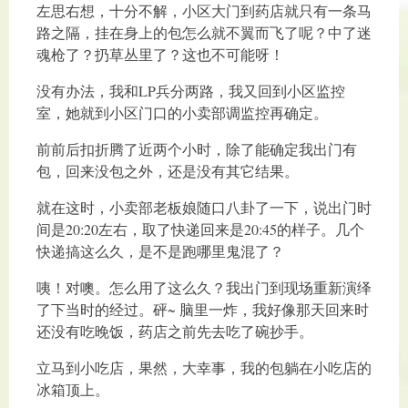
左思右想，十分不解，小区大门到药店就只有一条马
路之隔，挂在身上的包怎么就不翼而飞了呢？中了迷
魂枪了？扔草丛里了？这也不可能呀！
没有办法，我和LP兵分两路，我又回到小区监控
室，她就到小区门口的小卖部调监控再确定。
前前后扣折腾了近两个小时，除了能确定我出门有
包，回来没包之外，还是没有其它结果。
就在这时，小卖部老板娘随口八卦了一下，说出门时
间是20:20左右，取了快递回来是20:45的样子。几个
快递搞这么久，是不是跑哪里鬼混了？
咦！对噢。怎么用了这么久？我出门到现场重新演绎
了下当时的经过。砰~ 脑里一炸，我好像那天回来时
还没有吃晚饭，药店之前先去吃了碗抄手。
立马到小吃店，果然，大幸事，我的包躺在小吃店的
冰箱顶上。