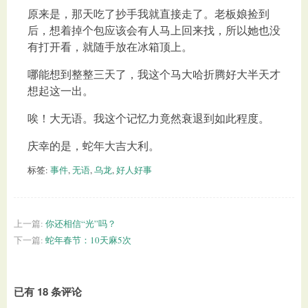
原来是，那天吃了抄手我就直接走了。老板娘捡到
后，想着掉个包应该会有人马上回来找，所以她也没
有打开看，就随手放在冰箱顶上。
哪能想到整整三天了，我这个马大哈折腾好大半天才
想起这一出。
唉！大无语。我这个记忆力竟然衰退到如此程度。
庆幸的是，蛇年大吉大利。
标签:
事件
,
无语
,
乌龙
,
好人好事
上一篇:
你还相信“光”吗？
下一篇:
蛇年春节：10天麻5次
已有 18 条评论