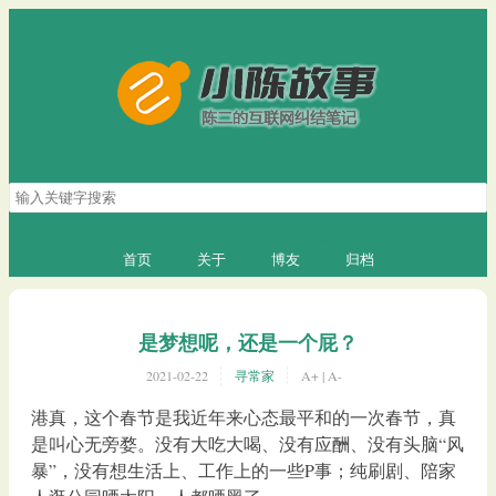
搜
索
关
键
首页
关于
博友
归档
字
是梦想呢，还是一个屁？
2021-02-22
寻常家
A+
|
A-
港真，这个春节是我近年来心态最平和的一次春节，真
是叫心无旁婺。没有大吃大喝、没有应酬、没有头脑“风
暴”，没有想生活上、工作上的一些P事；纯刷剧、陪家