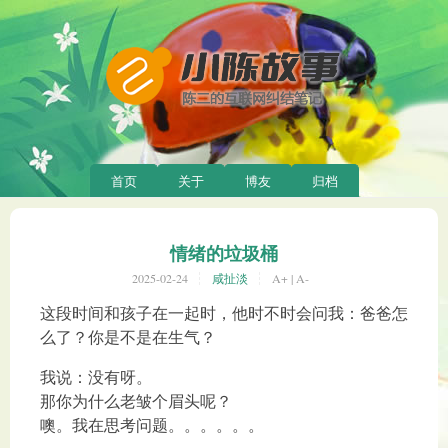
首页
关于
博友
归档
情绪的垃圾桶
2025-02-24
咸扯淡
A+
|
A-
这段时间和孩子在一起时，他时不时会问我：爸爸怎
么了？你是不是在生气？
我说：没有呀。
那你为什么老皱个眉头呢？
噢。我在思考问题。。。。。。