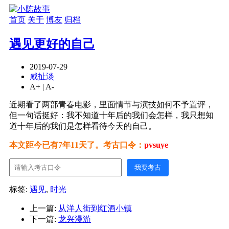
首页
关于
博友
归档
遇见更好的自己
2019-07-29
咸扯淡
A+
|
A-
近期看了两部青春电影，里面情节与演技如何不予置评，
但一句话挺好：我不知道十年后的我们会怎样，我只想知
道十年后的我们是怎样看待今天的自己。
本文距今已有7年11天了。考古口令：
pvsuye
我要考古
标签:
遇见
,
时光
上一篇:
从洋人街到红酒小镇
下一篇:
龙兴漫游