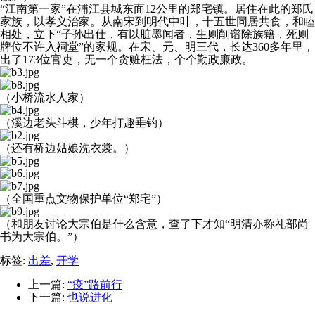
“江南第一家”在浦江县城东面12公里的郑宅镇。居住在此的郑氏
家族，以孝义治家。从南宋到明代中叶，十五世同居共食，和睦
相处，立下“子孙出仕，有以脏墨闻者，生则削谱除族籍，死则
牌位不许入祠堂”的家规。在宋、元、明三代，长达360多年里，
出了173位官吏，无一个贪赃枉法，个个勤政廉政。
（小桥流水人家）
（溪边老头斗棋，少年打趣垂钓）
（还有桥边姑娘洗衣裳。）
（全国重点文物保护单位“郑宅”）
（和朋友讨论大宗伯是什么含意，查了下才知“明清亦称礼部尚
书为大宗伯。”）
标签:
出差
,
开学
上一篇:
“疫”路前行
下一篇:
也说进化