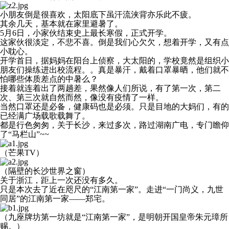
小朋友倒是很喜欢，太阳底下虽汗流浃背亦乐此不疲。
其余几天，基本就在家里避暑了。
5月6日，小家伙结束史上最长寒假，正式开学。
这家伙很淡定，不悲不喜。倒是我们心欠欠，想着开学，又有点
小耽心。
开学首日，据妈妈在阳台上侦察，大太阳的，学校竟然是组织小
朋友们操练进出校流程。。真是暴汗，戴着口罩暴晒，他们就不
怕哪些体质差点的中暑么？
接着就连着出了两趟差，果然像人们所说，有了第一次，第二
次、第三次就自然而然，像没有疫情了一样。
当然口罩还是必备，健康码也是必须。只是目地的大妈们，有的
已经满广场载歌载舞了。
都是行色匆匆，关于长沙，来过多次，路过湖南广电，专门瞻仰
了“马栏山”~~
（芒果TV）
（隔壁的长沙世界之窗）
关于浙江，距上一次还没有多久。
只是本次去了近在咫尺的“江南第一家”。走进“一门尚义，九世
同居”的江南第一家——郑宅。
（九座牌坊第一坊就是“江南第一家”，是明朝开国皇帝朱元璋所
赐。）