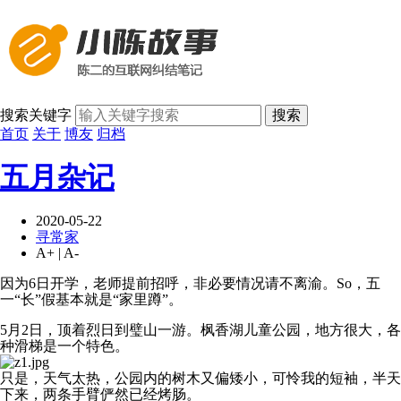
搜索关键字
搜索
首页
关于
博友
归档
五月杂记
2020-05-22
寻常家
A+
|
A-
因为6日开学，老师提前招呼，非必要情况请不离渝。So，五
一“长”假基本就是“家里蹲”。
5月2日，顶着烈日到璧山一游。枫香湖儿童公园，地方很大，各
种滑梯是一个特色。
只是，天气太热，公园内的树木又偏矮小，可怜我的短袖，半天
下来，两条手臂俨然已经烤肠。