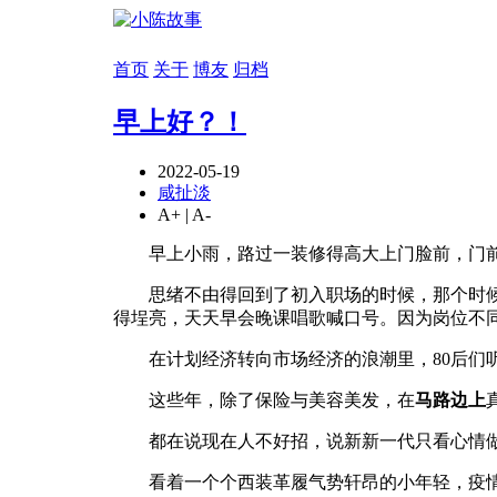
首页
关于
博友
归档
早上好？！
2022-05-19
咸扯淡
A+
|
A-
早上小雨，路过一装修得高大上门脸前，门前
思绪不由得回到了初入职场的时候，那个时候的
得埕亮，天天早会晚课唱歌喊口号。因为岗位不
在计划经济转向市场经济的浪潮里，80后们听招
这些年，除了保险与美容美发，在
马路边上
都在说现在人不好招，说新新一代只看心情
看着一个个西装革履气势轩昂的小年轻，疫情