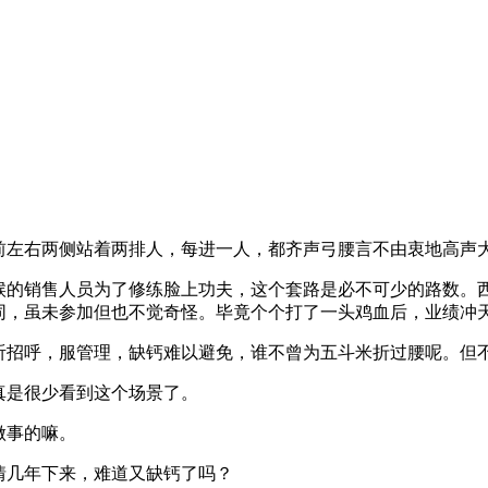
左右两侧站着两排人，每进一人，都齐声弓腰言不由衷地高声
销售人员为了修练脸上功夫，这个套路是必不可少的路数。西
同，虽未参加但也不觉奇怪。毕竟个个打了一头鸡血后，业绩冲
呼，服管理，缺钙难以避免，谁不曾为五斗米折过腰呢。但不是
真是很少看到这个场景了。
做事的嘛。
几年下来，难道又缺钙了吗？