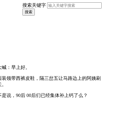
搜索关键字
搜索
大喊：早上好。
装领带西裤皮鞋，隔三岔五让马路边上的阿姨刷
天。
说，90后 00后们已经集体补上钙了么？