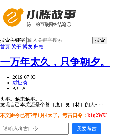
搜索关键字
搜索
首页
关于
博友
归档
一万年太久，只争朝夕。
2019-07-03
咸扯淡
A+
|
A-
头疼。越来越疼。。
发现自己本质还是个善（废）良（材）的人~~~
本文距今已有7年1月4天了。考古口令：
k1q2WU
我要考古