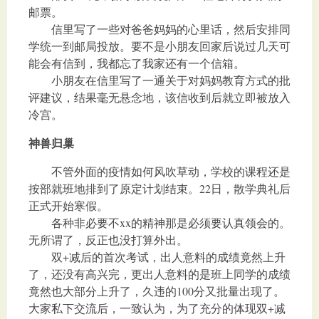
邮票。
信里写了一些对爸爸妈妈的心里话，然后安排同
学统一到邮局投放。要不是小朋友回家后说过几天可
能会有信到，我都忘了我家还有一个信箱。
小朋友在信里写了一通关于对妈妈教育方式的批
评建议，结果毫无悬念地，该信收到后就立即被放入
冷宫。
神兽归巢
不管外面的疫情如何风吹草动，学校的课程还是
按部就班地排到了原定计划结束。22日，散学典礼后
正式开始寒假。
各种非必要不xx的精神那是必须要认真领会的。
无所谓了，反正也没打算外出。
双+减后的首次考试，出人意料的成绩竟然上升
了，还没有高兴完，更出人意料的是班上同学的成绩
竟然也大部分上升了，久违的100分又批量出现了。
大家私下交流后，一致认为，为了充分的体现双+减