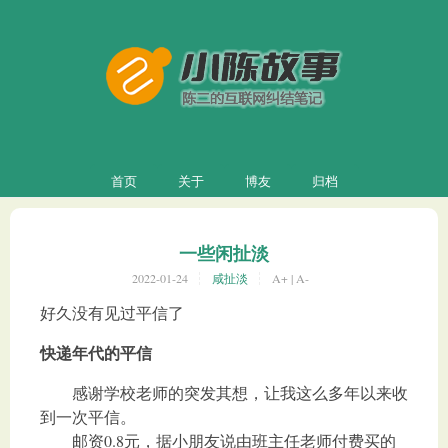
首页
关于
博友
归档
一些闲扯淡
2022-01-24
咸扯淡
A+
|
A-
好久没有见过平信了
快递年代的平信
感谢学校老师的突发其想，让我这么多年以来收
到一次平信。
邮资0.8元，据小朋友说由班主任老师付费买的