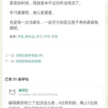
家里的时候，我就基本不过问作业情况了。
学习重要吧，身心更重要。
也是第一次当家长，一起尽力创造父慈子孝的家庭氛
围吧。
标签:
学生
,
家长会
,
学习
,
中学
,
辛苦
上一篇:
启用云邮件推送API
下一篇:
给我的钱包加把锁
已有 31 条评论
崔话记
November 12th, 2025 at 09:36 am
😱我家的初三了也没这么卷，8点前到校，晚上5点就