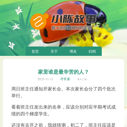
首页
关于
博友
归档
家里谁是最辛苦的人？
2025-11-11
寻常家
A+
|
A-
周日班主任通知开家长会。本次家长会分了四个批次
举行。
看着班主任发出来的名单，应该分别对应半期考试成
绩的四个梯度学生。
还没有去开之前，我就猜测，初二了，班主任应该是