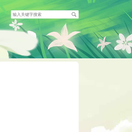
搜
索
关
键
字