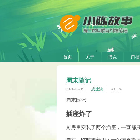
首页
关于
博友
归档
周末随记
2021-12-05
咸扯淡
A+
|
A-
周末随记
插座炸了
厨房里安装了两个插座，一直都
周六，临时想着用另一个插座接