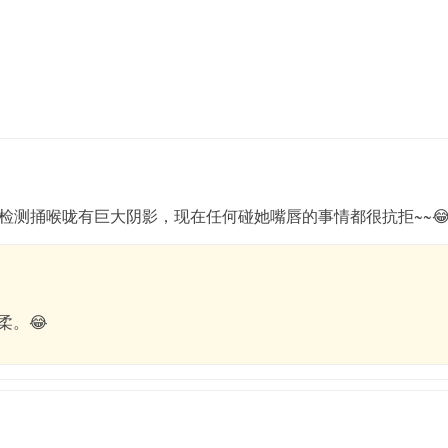
检测捅喉咙有巨大阴影，现在任何碰她嘴唇的事情都很抗拒~~
柔。😂