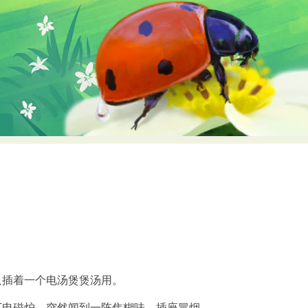
只插着一个电汤煲煲汤用。
下电磁炉，突然闻到一阵焦糊味，插座冒烟。