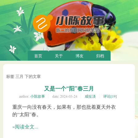
首页
关于
博友
归档
标签 三月 下的文章
又是一个“阳”春三月
author:
小陈故事
date:
2024-03-24
咸扯淡
评论[19]
重庆一向没有春天，如果有，那也批着夏天外衣
的“太阳”春。
»阅读全文...