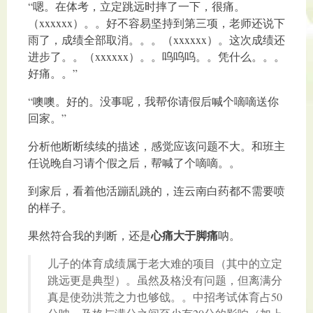
“嗯。在体考，立定跳远时摔了一下，很痛。
（xxxxxx）。。好不容易坚持到第三项，老师还说下
雨了，成绩全部取消。。。（xxxxxx）。这次成绩还
进步了。。（xxxxxx）。。呜呜呜。。凭什么。。。
好痛。。”
“噢噢。好的。没事呢，我帮你请假后喊个嘀嘀送你
回家。”
分析他断断续续的描述，感觉应该问题不大。和班主
任说晚自习请个假之后，帮喊了个嘀嘀。。
到家后，看着他活蹦乱跳的，连云南白药都不需要喷
的样子。
心痛大于脚痛
果然符合我的判断，还是
呐。
儿子的体育成绩属于老大难的项目（其中的立定
跳远更是典型）。虽然及格没有问题，但离满分
真是使劲洪荒之力也够戗。。中招考试体育占50