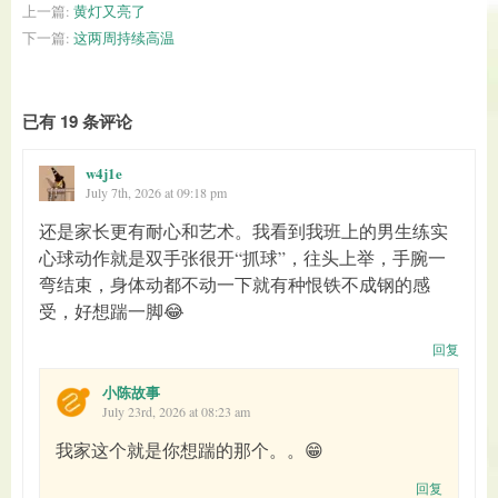
上一篇:
黄灯又亮了
下一篇:
这两周持续高温
已有 19 条评论
w4j1e
July 7th, 2026 at 09:18 pm
还是家长更有耐心和艺术。我看到我班上的男生练实
心球动作就是双手张很开“抓球”，往头上举，手腕一
弯结束，身体动都不动一下就有种恨铁不成钢的感
受，好想踹一脚😂
回复
小陈故事
July 23rd, 2026 at 08:23 am
我家这个就是你想踹的那个。。😁
回复