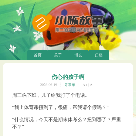
首页
关于
博友
归档
伤心的孩子啊
2026-06-19
寻常家
A+
|
A-
周三临下班，儿子给我打了个电话...
“我上体育课扭到了，很痛，帮我请个假吗？”
“什么情况，今天不是期末体考么？扭到哪了？严重
不？”