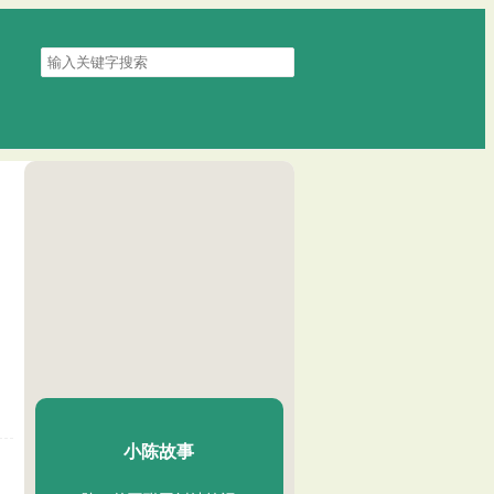
搜
索
关
键
字
陈二Chenèr
小陈故事