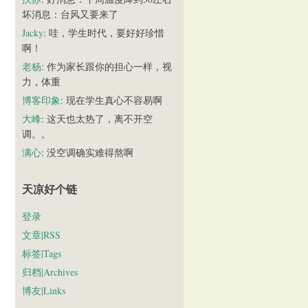
坏消息：台风又要来了
Jacky
: 哇，学生时代，要好好珍惜
啊！
老杨
: 作为家长跟你的担心一样，视
力，体重
博客印象
: 现在学生真心不容易啊
大峰
: 这天也太热了，离不开空
调。。
满心
: 没空调确实难得熬啊
天凉好个链
登录
文章|RSS
标签|Tags
归档|Archives
博友|Links