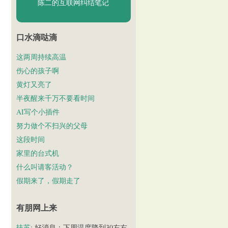
陈二的互联网纠结笔记
口水滴哒滴
这两周持续高温
伤心的孩子啊
黄灯又亮了
半夜醒来千万不要看时间
AI写个小插件
努力做个不扫兴的父母
这段时间
家里的台式机
什么叫请客活动？
假期来了，假期走了
有朋网上来
扶苏
: 好消息：下周温度降到30左右