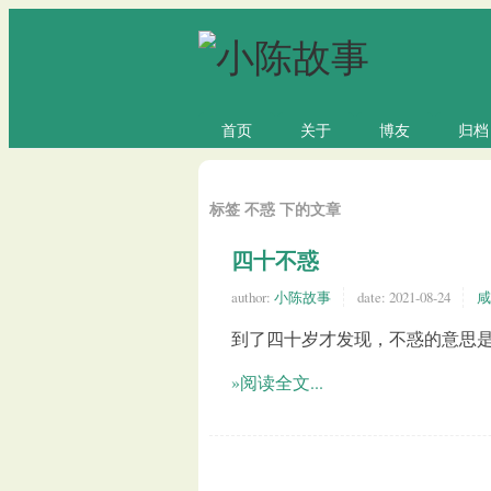
首页
关于
博友
归档
标签 不惑 下的文章
四十不惑
author:
小陈故事
date:
2021-08-24
咸
到了四十岁才发现，不惑的意思
»阅读全文...