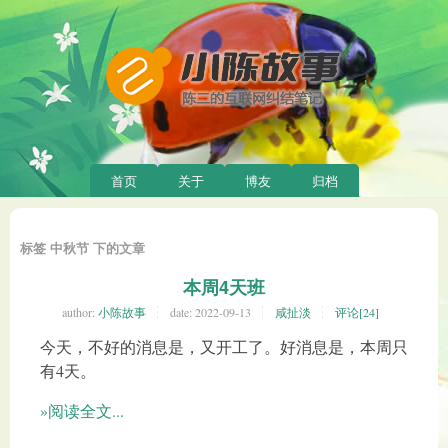
首页
关于
博友
归档
标签 中秋节 下的文章
本周4天班
author:
小陈故事
date:
2022-09-13
咸扯淡
评论[24]
今天，不好的消息是，又开工了。好消息是，本周只
有4天。
»阅读全文...