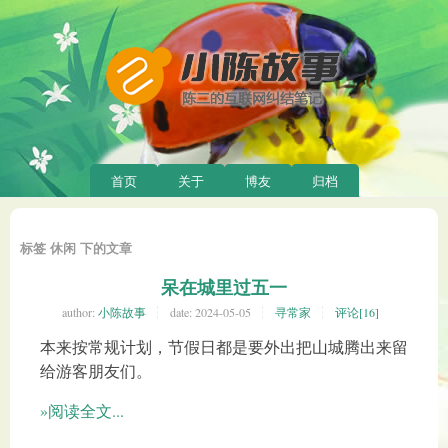
首页
关于
博友
归档
标签 休闲 下的文章
呆在城里过五一
author:
小陈故事
date:
2024-05-05
寻常家
评论[16]
本来按常规计划，节假日都是要外出把山城腾出来留
给游客朋友们。
»阅读全文...