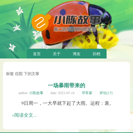
首页
关于
博友
归档
标签 住院 下的文章
一场暴雨带来的
author:
小陈故事
date:
2022-05-16
寻常家
评论[17]
9日周一，一大早就下起了大雨。运程：衰。
»阅读全文...