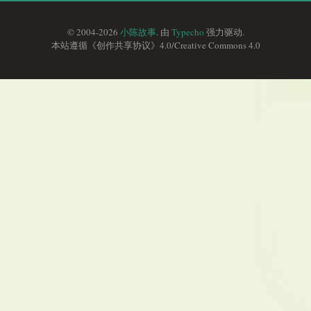
© 2004-2026
小陈故事
. 由
Typecho
强力驱动.
本站遵循《
创作共享协议
》4.0/
Creative Commons 4.0