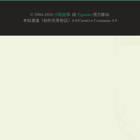
© 2004-2026
小陈故事
. 由
Typecho
强力驱动.
本站遵循《
创作共享协议
》4.0/
Creative Commons 4.0