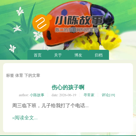
首页
关于
博友
归档
标签 体育 下的文章
伤心的孩子啊
author:
小陈故事
date:
2026-06-19
寻常家
评论[19]
周三临下班，儿子给我打了个电话...
»阅读全文...